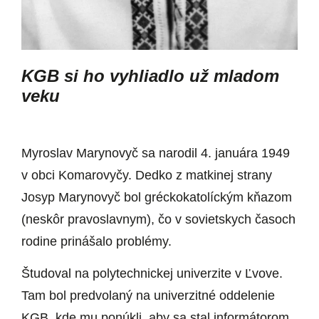
KGB si ho vyhliadlo už mladom
veku
Myroslav Marynovyč sa narodil 4. januára 1949
v obci Komarovyčy. Dedko z matkinej strany
Josyp Marynovyč bol gréckokatolíckým kňazom
(neskôr pravoslavnym), čo v sovietskych časoch
rodine prinášalo problémy.
Študoval na polytechnickej univerzite v Ľvove.
Tam bol predvolaný na univerzitné oddelenie
KGB, kde mu ponúkli, aby sa stal informátorom.