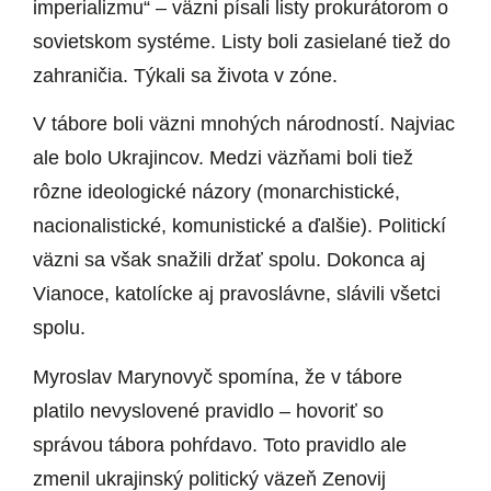
imperializmu“ – väzni písali listy prokurátorom o
sovietskom systéme. Listy boli zasielané tiež do
zahraničia. Týkali sa života v zóne.
V tábore boli väzni mnohých národností. Najviac
ale bolo Ukrajincov. Medzi väzňami boli tiež
rôzne ideologické názory (monarchistické,
nacionalistické, komunistické a ďalšie). Politickí
väzni sa však snažili držať spolu. Dokonca aj
Vianoce, katolícke aj pravoslávne, slávili všetci
spolu.
Myroslav Marynovyč spomína, že v tábore
platilo nevyslovené pravidlo – hovoriť so
správou tábora pohŕdavo. Toto pravidlo ale
zmenil ukrajinský politický väzeň Zenovij