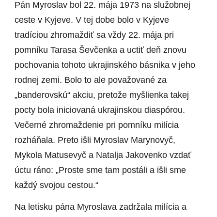
Pán Myroslav bol 22. mája 1973 na služobnej
ceste v Kyjeve. V tej dobe bolo v Kyjeve
tradíciou zhromaždiť sa vždy 22. mája pri
pomníku Tarasa Ševčenka a uctiť deň znovu
pochovania tohoto ukrajinského básnika v jeho
rodnej zemi. Bolo to ale považované za
„banderovskú“ akciu, pretože myšlienka takej
pocty bola iniciovaná ukrajinskou diaspórou.
Večerné zhromaždenie pri pomníku milícia
rozháňala. Preto išli Myroslav Marynovyč,
Mykola Matusevyč a Natalja Jakovenko vzdať
úctu ráno: „Proste sme tam postáli a išli sme
každý svojou cestou.“
Na letisku pána Myroslava zadržala milícia a