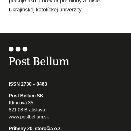
pracuje ako prorektor pre úlohy a misie
Ukrajinskej katolíckej univerzity.
ISSN 2730 – 0463
Post Bellum SK
Klincová 35
821 08 Bratislava
www.postbellum.sk
Príbehy 20. storočia o.z.