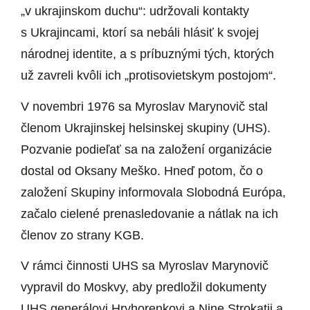
„v ukrajinskom duchu“: udržovali kontakty
s Ukrajincami, ktorí sa nebáli hlásiť k svojej
národnej identite, a s príbuznými tých, ktorých
už zavreli kvôli ich „protisovietskym postojom“.
V novembri 1976 sa Myroslav Marynovič stal
členom Ukrajinskej helsinskej skupiny (UHS).
Pozvanie podieľať sa na založení organizácie
dostal od Oksany Meško. Hneď potom, čo o
založení Skupiny informovala Slobodná Európa,
začalo cielené prenasledovanie a nátlak na ich
členov zo strany KGB.
V rámci činnosti UHS sa Myroslav Marynovič
vypravil do Moskvy, aby predložil dokumenty
UHS generálovi Hryhorenkovi a Nine Strokatij a