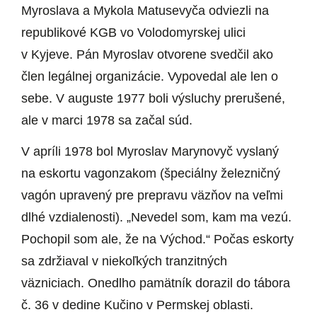
Myroslava a Mykola Matusevyča odviezli na
republikové KGB vo Volodomyrskej ulici
v Kyjeve. Pán Myroslav otvorene svedčil ako
člen legálnej organizácie. Vypovedal ale len o
sebe. V auguste 1977 boli výsluchy prerušené,
ale v marci 1978 sa začal súd.
V apríli 1978 bol Myroslav Marynovyč vyslaný
na eskortu vagonzakom (špeciálny železničný
vagón upravený pre prepravu väzňov na veľmi
dlhé vzdialenosti). „Nevedel som, kam ma vezú.
Pochopil som ale, že na Východ.“ Počas eskorty
sa zdržiaval v niekoľkých tranzitných
väzniciach. Onedlho pamätník dorazil do tábora
č. 36 v dedine Kučino v Permskej oblasti.