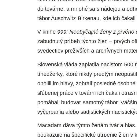
do továrne, a mnohé sa s nádejou a odhod
tábor Auschwitz-Birkenau, kde ich čakal
V knihe
999: Neobyčajné ženy z prvého o
zabudnutý príbeh týchto žien – prvých o
svedectiev preživších a archívnych mater
Slovenská vláda zaplatila nacistom 500 
tínedžerky, ktoré nikdy predtým neopustil
oholili im hlavy, zobrali posledné osobné
sľúbenej práce v továrni ich čakali otra
pomáhali budovať samotný tábor. Väčšina
vyčerpania alebo sadistických nacistický
Macadam dáva týmto ženám tvár a hlas. 
poukazuje na špecifické utrpenie žien v k