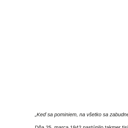
„
Keď sa pominiem, na všetko sa zabudne
Dňa 25. marca 1942 nastúpilo takmer tis