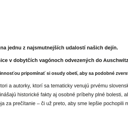
a jednu z najsmutnejších udalostí našich dejín.
nice v dobytčích vagónoch odvezených do Auschwitz
vinnosťou pripomínať si osudy obetí, aby sa podobné zvers
ri a autorky, ktorí sa tematicky venujú prvému slovens
nášajú historické fakty aj osobné príbehy plné bolesti, 
ja za prečítanie – či už preto, aby sme lepšie pochopili 