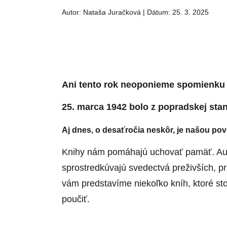
Autor: Nataša Juračková | Dátum: 25. 3. 2025
Ani tento rok neoponieme spomienku n
25. marca 1942 bolo z popradskej sta
Aj dnes, o desaťročia neskôr, je našou po
Knihy nám pomáhajú uchovať pamäť. Auto
sprostredkúvajú svedectvá preživších, pri
vám predstavíme niekoľko kníh, ktoré sto
poučiť.