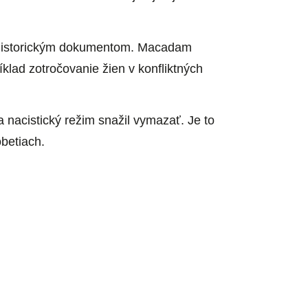
m historickým dokumentom. Macadam
lad zotročovanie žien v konfliktných
nacistický režim snažil vymazať. Je to
obetiach.