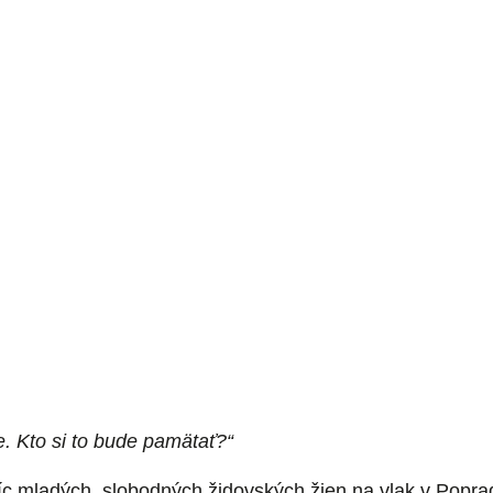
. Kto si to bude pamätať?
“
íc mladých, slobodných židovských žien na vlak v Poprad