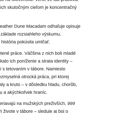
e ich skutočným cieľom je koncentračný
eather Dune Macadam odhaľuje opisuje
a základe rozsiahleho výskumu,
história pokúsila umlčať.
tené práce. Väčšina z nich boli mladé
alo ich poníženie a strata identity –
ami s tetovaním v tábore. Namiesto
zmyselná otrocká práca, pri ktorej
ly a kruto – v dôsledku hladu, chorôb,
su a akýchkoľvek hraníc.
eriavajú na mužských preživších,
999
 živote v tábore – sleduje aj boj o