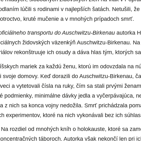
laním lúčili s rodinami v najlepších šatách. Netušili, ž
i otroctvo, kruté mučenie a v mnohých prípadoch smrť.
ficiálneho transportu do Auschwitzu-Birkenau
autorka H
ficiálnych židovských väzenkýň Auschwitzu-Birkenau. N
iálov rekonštruuje ich osudy a dáva hlas tým, ktorých sa 
ríšskych mariek za každú ženu, ktorú im odovzdala na nú
i svoje domovy. Keď dorazili do Auschwitzu-Birkenau, čak
 veci a vytetovali čísla na ruky, čím sa stali prvými žen
sné podmienky, minimálne dávky jedla a vyčerpávajúca, ne
 z nich sa konca vojny nedožila. Smrť prichádzala poma
ch experimentov, ktoré na nich vykonávali bez ich súhla
Na rozdiel od mnohých kníh o holokauste, ktoré sa zam
oncentračných táboroch. Autorka však nekončí len pri ich