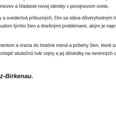
omovov a hľadanie novej identity v povojnovom svete.
apy a svedectvá príbuzných, čím sa stáva dôveryhodný
udom týchto žien a dnešnými problémami, akým je naprík
tom a vracia do histórie mená a príbehy žien, ktoré sa 
chopiť skutočnú tvár vojny a jej dôsledky na nevinných 
tz-Birkenau.