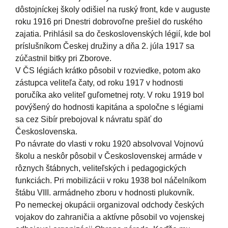
dôstojníckej školy odišiel na ruský front, kde v auguste
roku 1916 pri Dnestri dobrovoľne prešiel do ruského
zajatia. Prihlásil sa do československých légií, kde bol
príslušníkom Českej družiny a dňa 2. júla 1917 sa
zúčastnil bitky pri Zborove.
V ČS légiách krátko pôsobil v rozviedke, potom ako
zástupca veliteľa čaty, od roku 1917 v hodnosti
poručíka ako veliteľ guľometnej roty. V roku 1919 bol
povýšený do hodnosti kapitána a spoločne s légiami
sa cez Sibír prebojoval k návratu späť do
Československa.
Po návrate do vlasti v roku 1920 absolvoval Vojnovú
školu a neskôr pôsobil v Československej armáde v
rôznych štábnych, veliteľských i pedagogických
funkciách. Pri mobilizácii v roku 1938 bol náčelníkom
štábu VIII. armádneho zboru v hodnosti plukovník.
Po nemeckej okupácii organizoval odchody českých
vojakov do zahraničia a aktívne pôsobil vo vojenskej