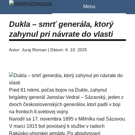
Menu
Dukla – smrť generála, ktorý
zahynul pri návrate do vlasti
Autor: Juraj Rizman | Dátum: 6. 10. 2025
Pred 81 rokmi, počas bojov na Dukle, zahynul
brigádny generál Jaroslav Vedral – Sázavský, jeden z
dvoch československých generálov, ktorí padli v boji
na frontoch II.svetovej vojny.
Narodil sa 17. novembra 1895 v Mělníku nad Sázavou.
V marci 1915 bol povolaný k službe v radoch
Rakúsko-uhorskej armády. Po absolvovaní