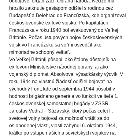
odbojovej organizácii Obrana národa. Keďže mu
hrozilo zatknutie gestapom odišiel s rodinou cez
Budapešť a Belehrad do Francúzska, kde organizoval
československé exilové vojsko. Po kapitulácii
Francúzska v roku 1940 bol evakuovaný do Veľkej
Británie. Počas ústupových bojov československých
vojsk vo Francúzsku sa veľmi osvedčil ako
mimoriadne schopný veliteľ.
Vo Veľkej Británii pôsobil ako štábny dôstojník na
exilovom Ministerstve národnej obrany, aj ako
vojenský diplomat. Absolvoval výsadkársky výcvik. V
roku 1944 na vlastnú žiadosť odišiel bojovať na
východný front, kde od septembra 1944 pôsobil v
hodnosti brigádneho generála vo funkcii veliteľa 1.
československej samostatnej brigády v ZSSR.
Jaroslav Vedral – Sázavský, ktorý počas celej II.
svetovej vojny bojoval za možnosť vrátiť sa do
oslobodenej vlasti, vlasti zahynul 6. októbra 1944,
krátko po vstupe našich a sovietskych vojakov na