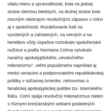
vládu mieru a spravodlivosti, bola na jednej
strane útechou biednych, na druhej strane bola
mocným nástrojom revolučných zápasov v cirkvi
aj v spoločnosti. Rozdeľovanie ľudí na
vyvolených a zatratených, na verných a na
heretikov vždy úspešne roztváralo spoločenské
nožnice a podľa Normana Cohna vytváralo
naratívy apokalyptického „revolučného
milenarizmu“, veľmi populárneho napríklad aj
medzi veriacimi a podporovateľmi republikánskej
politiky v súčasnej Amerike, nehovoriac o
fanatickej apokalyptickej politike tzv. Islamského
štátu. Cohn spája revolučný milenarizmus nielen
s rôznymi kresťanskými sektami posledných