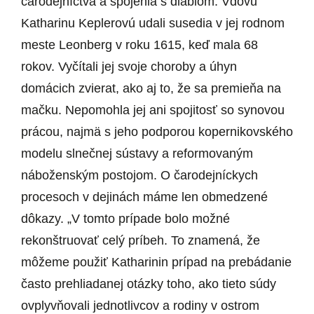
čarodejníctva a spojenia s diablom. Vdovu
Katharinu Keplerovú udali susedia v jej rodnom
meste Leonberg v roku 1615, keď mala 68
rokov. Vyčítali jej svoje choroby a úhyn
domácich zvierat, ako aj to, že sa premieňa na
mačku. Nepomohla jej ani spojitosť so synovou
prácou, najmä s jeho podporou kopernikovského
modelu slnečnej sústavy a reformovaným
náboženským postojom. O čarodejníckych
procesoch v dejinách máme len obmedzené
dôkazy. „V tomto prípade bolo možné
rekonštruovať celý príbeh. To znamená, že
môžeme použiť Katharinin prípad na prebádanie
často prehliadanej otázky toho, ako tieto súdy
ovplyvňovali jednotlivcov a rodiny v ostrom