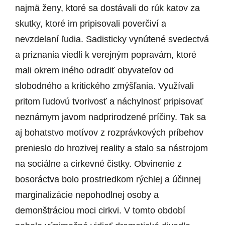
najmä ženy, ktoré sa dostávali do rúk katov za
skutky, ktoré im pripisovali poverčiví a
nevzdelaní ľudia. Sadisticky vynútené svedectvá
a priznania viedli k verejným popravám, ktoré
mali okrem iného odradiť obyvateľov od
slobodného a kritického zmýšľania. Využívali
pritom ľudovú tvorivosť a náchylnosť pripisovať
neznámym javom nadprirodzené príčiny. Tak sa
aj bohatstvo motívov z rozprávkových príbehov
prenieslo do hrozivej reality a stalo sa nástrojom
na sociálne a cirkevné čistky. Obvinenie z
bosoráctva bolo prostriedkom rýchlej a účinnej
marginalizácie nepohodlnej osoby a
demonštráciou moci cirkvi. V tomto období