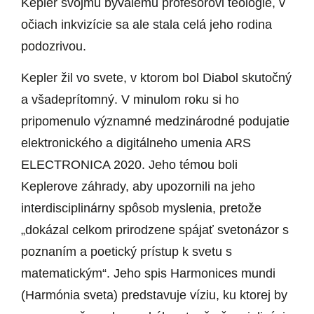
Kepler svojmu bývalému profesorovi teológie, v
očiach inkvizície sa ale stala celá jeho rodina
podozrivou.
Kepler žil vo svete, v ktorom bol Diabol skutočný
a všadeprítomný. V minulom roku si ho
pripomenulo významné medzinárodné podujatie
elektronického a digitálneho umenia ARS
ELECTRONICA 2020. Jeho témou boli
Keplerove záhrady, aby upozornili na jeho
interdisciplinárny spôsob myslenia, pretože
„dokázal celkom prirodzene spájať svetonázor s
poznaním a poetický prístup k svetu s
matematickým“. Jeho spis Harmonices mundi
(Harmónia sveta) predstavuje víziu, ku ktorej by