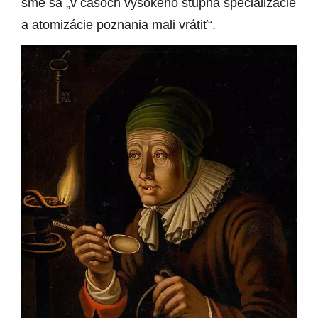
sme sa „v časoch vysokého stupňa špecializácie
a atomizácie poznania mali vrátiť“.