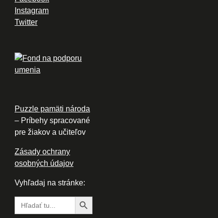
Instagram
Twitter
Puzzle pamäti národa
– Príbehy spracované
pre žiakov a učiteľov
Zásady ochrany
osobných údajov
Vyhľadaj na stránke:
Search Button
Search
for: