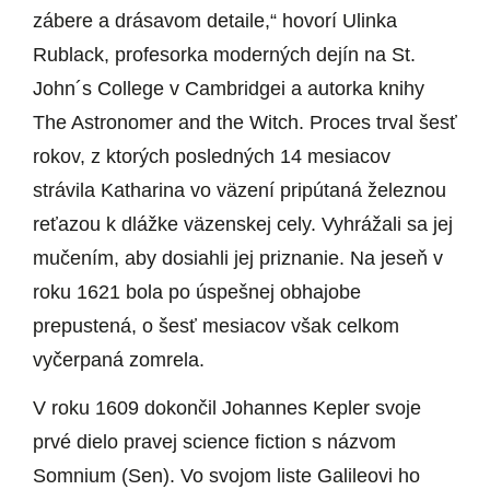
zábere a drásavom detaile,“ hovorí Ulinka
Rublack, profesorka moderných dejín na St.
John´s College v Cambridgei a autorka knihy
The Astronomer and the Witch. Proces trval šesť
rokov, z ktorých posledných 14 mesiacov
strávila Katharina vo väzení pripútaná železnou
reťazou k dlážke väzenskej cely. Vyhrážali sa jej
mučením, aby dosiahli jej priznanie. Na jeseň v
roku 1621 bola po úspešnej obhajobe
prepustená, o šesť mesiacov však celkom
vyčerpaná zomrela.
V roku 1609 dokončil Johannes Kepler svoje
prvé dielo pravej science fiction s názvom
Somnium (Sen). Vo svojom liste Galileovi ho