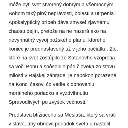
môže byť svet stvorený dobrým a všemocným
Bohom taký plný neprávosti, bolesti a utrpenia.
Apokalyptický príbeh dáva zmysel zjavnému
chaosu dejín, pretože na ne nazerá ako na
nevyhnutný vývoj božského plánu, ktorého
koniec je prednastavený už v jeho počiatku. Zlo,
ktoré na svet zostúpilo zo Satanovho vzopretia
sa voči Bohu a spôsobilo pád človeka zo stavu
milosti v Rajskej záhrade, je napokon porazené
na Konci časov, čo vedie k obnoveniu
morálneho poriadku a vyzdvihnutiu
Spravodlivých po zvyšok večnosti.“
Predstava blížiaceho sa Mesiáša, ktorý sa vráti
v sláve, aby obnovil poriadok sveta a nastolil