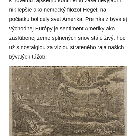
k novému rajskému kontinentu zase nevyjadril
nik lepšie ako nemecký filozof Hegel: na
počiatku bol celý svet Amerika. Pre nás z bývalej
východnej Európy je sentiment Ameriky ako
zasľúbenej zeme splnených snov stále živý, hoci
už s nostalgiou za víziou strateného raja našich
bývalých túžob.