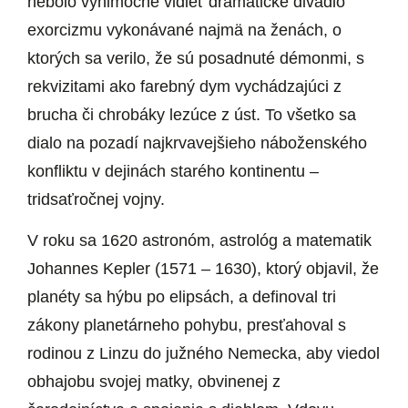
nebolo výnimočné vidieť dramatické divadlo
exorcizmu vykonávané najmä na ženách, o
ktorých sa verilo, že sú posadnuté démonmi, s
rekvizitami ako farebný dym vychádzajúci z
brucha či chrobáky lezúce z úst. To všetko sa
dialo na pozadí najkrvavejšieho náboženského
konfliktu v dejinách starého kontinentu –
tridsaťročnej vojny.
V roku sa 1620 astronóm, astrológ a matematik
Johannes Kepler (1571 – 1630), ktorý objavil, že
planéty sa hýbu po elipsách, a definoval tri
zákony planetárneho pohybu, presťahoval s
rodinou z Linzu do južného Nemecka, aby viedol
obhajobu svojej matky, obvinenej z