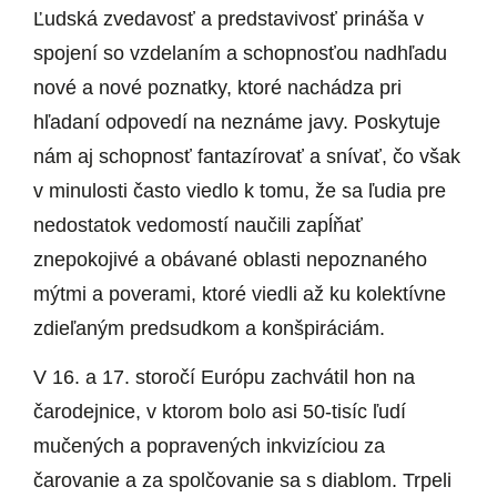
Ľudská zvedavosť a predstavivosť prináša v
spojení so vzdelaním a schopnosťou nadhľadu
nové a nové poznatky, ktoré nachádza pri
hľadaní odpovedí na neznáme javy. Poskytuje
nám aj schopnosť fantazírovať a snívať, čo však
v minulosti často viedlo k tomu, že sa ľudia pre
nedostatok vedomostí naučili zapĺňať
znepokojivé a obávané oblasti nepoznaného
mýtmi a poverami, ktoré viedli až ku kolektívne
zdieľaným predsudkom a konšpiráciám.
V 16. a 17. storočí Európu zachvátil hon na
čarodejnice, v ktorom bolo asi 50-tisíc ľudí
mučených a popravených inkvizíciou za
čarovanie a za spolčovanie sa s diablom. Trpeli