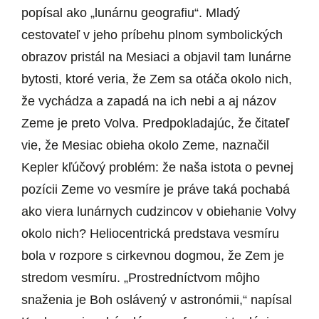
popísal ako „lunárnu geografiu“. Mladý
cestovateľ v jeho príbehu plnom symbolických
obrazov pristál na Mesiaci a objavil tam lunárne
bytosti, ktoré veria, že Zem sa otáča okolo nich,
že vychádza a zapadá na ich nebi a aj názov
Zeme je preto Volva. Predpokladajúc, že čitateľ
vie, že Mesiac obieha okolo Zeme, naznačil
Kepler kľúčový problém: že naša istota o pevnej
pozícii Zeme vo vesmíre je práve taká pochabá
ako viera lunárnych cudzincov v obiehanie Volvy
okolo nich? Heliocentrická predstava vesmíru
bola v rozpore s cirkevnou dogmou, že Zem je
stredom vesmíru. „Prostredníctvom môjho
snaženia je Boh oslávený v astronómii,“ napísal