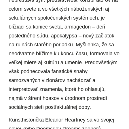
celom svete a vo všetkých náboženských aj
sekulárnych spoločenských systémoch, je
blížiaci sa koniec sveta, armagedon – deň
posledného súdu, apokalypsa – nový začiatok
na ruinách starého poriadku. Myšlienka, že sa
neodvratne blížime ku koncu času, formovala vo
veľkej miere aj kultúru a umenie. Predovšetkým
však podnecovala fanatické snahy
samozvaných vizionárov nachádzať a
interpretovať znamenia, ktoré ho ohlasujú,
najmä v šírení hoaxov v úrodnom prostredí
sociálnych sietí postfaktuálnej doby.
Kunsthistorička Eleanor Heartney sa vo svojej
novej knihe Doomsday Dreams zaoberá