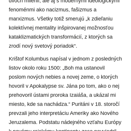
dvoch milénií, ale aj s modernými ideologickými
fenoménmi ako nacizmus, fašizmus a
marxizmus. Všetky totiž smerujú „k zdieľaniu
kolektívnej mentality inšpirovanej možnosťou
kataklizmatických transformácií, z ktorých sa
zrodí nový svetový poriadok“.
Krištof Kolumbus napísal v jednom z posledných
listov okolo roku 1500: „Boh ma ustanovil
poslom nových nebies a novej zeme, o ktorých
hovoril v Apokalypse sv. Jána po tom, ako o nej
prehovoril ústami proroka Izaiáša, a ukázal mi
miesto, kde sa nachádza.“ Puritáni v 18. storočí
prevzali jeho interpretáciu Ameriky ako Nového
Jeruzalema. Podstatu nádejného vzťahu Európy