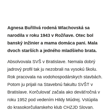
Agnesa Buřilivá rodená Wlachovská sa
narodila v roku 1943 v Rožňave. Otec bol
banský inžinier a mama domáca pani. Mala
dvoch starších a jedného mladšieho brata.
Absolvovala SVŠ v Bratislave. Nemala dobrý
jadrový profil tak ju nezobrali na vysokú školu.
Rok pracovala na vodohospodárskych stavbách.
Potom ju prijali na Stavebnú fakultu SVŠT v
Bratislave. Korčulovať začala ako deväťročná v
roku 1952 pod vedením Hildy Múdrej. Vstúpila
do krasokorčuliarskeho klub CHZJD Slovan.