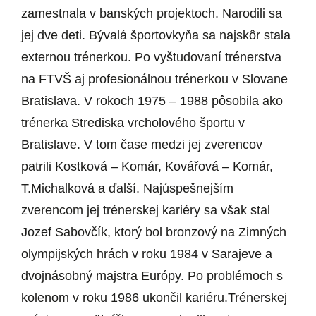
zamestnala v banských projektoch. Narodili sa
jej dve deti. Bývalá športovkyňa sa najskôr stala
externou trénerkou. Po vyštudovaní trénerstva
na FTVŠ aj profesionálnou trénerkou v Slovane
Bratislava. V rokoch 1975 – 1988 pôsobila ako
trénerka Strediska vrcholového športu v
Bratislave. V tom čase medzi jej zverencov
patrili Kostková – Komár, Kovářová – Komár,
T.Michalková a ďalší. Najúspešnejším
zverencom jej trénerskej kariéry sa však stal
Jozef Sabovčík, ktorý bol bronzový na Zimných
olympijských hrách v roku 1984 v Sarajeve a
dvojnásobný majstra Európy. Po problémoch s
kolenom v roku 1986 ukončil kariéru.Trénerskej