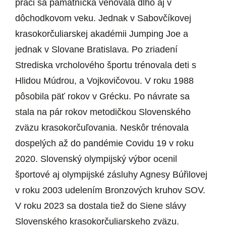
práci sa pamätníčka venovala dlho aj v
dôchodkovom veku. Jednak v Sabovčíkovej
krasokorčuliarskej akadémii Jumping Joe a
jednak v Slovane Bratislava. Po zriadení
Strediska vrcholového športu trénovala deti s
Hlidou Múdrou, a Vojkovičovou. V roku 1988
pôsobila päť rokov v Grécku. Po návrate sa
stala na pár rokov metodičkou Slovenského
zväzu krasokorčuľovania. Neskôr trénovala
dospelých až do pandémie Covidu 19 v roku
2020. Slovenský olympijský výbor ocenil
športové aj olympijské zásluhy Agnesy Búřilovej
v roku 2003 udelením Bronzových kruhov SOV.
V roku 2023 sa dostala tiež do Siene slávy
Slovenského krasokorčuliarskeho zväzu.