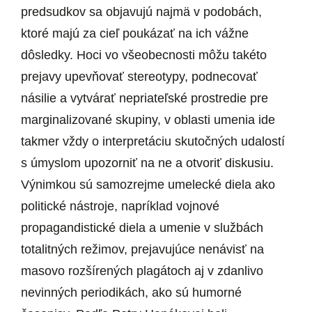
predsudkov sa objavujú najmä v podobách,
ktoré majú za cieľ poukázať na ich vážne
dôsledky. Hoci vo všeobecnosti môžu takéto
prejavy upevňovať stereotypy, podnecovať
násilie a vytvárať nepriateľské prostredie pre
marginalizované skupiny, v oblasti umenia ide
takmer vždy o interpretáciu skutočných udalostí
s úmyslom upozorniť na ne a otvoriť diskusiu.
Výnimkou sú samozrejme umelecké diela ako
politické nástroje, napríklad vojnové
propagandistické diela a umenie v službách
totalitných režimov, prejavujúce nenávisť na
masovo rozšírených plagátoch aj v zdanlivo
nevinných periodikách, ako sú humorné