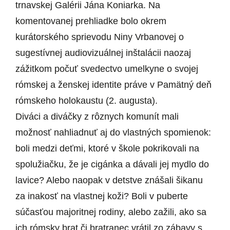
trnavskej Galérii Jána Koniarka. Na
komentovanej prehliadke bolo okrem
kurátorského sprievodu Niny Vrbanovej o
sugestívnej audiovizuálnej inštalácii naozaj
zážitkom počuť svedectvo umelkyne o svojej
rómskej a ženskej identite práve v Pamätný deň
rómskeho holokaustu (2. augusta).
Diváci a diváčky z rôznych komunít mali
možnosť nahliadnuť aj do vlastných spomienok:
boli medzi deťmi, ktoré v škole pokrikovali na
spolužiačku, že je cigánka a dávali jej mydlo do
lavice? Alebo naopak v detstve znášali šikanu
za inakosť na vlastnej koži? Boli v puberte
súčasťou majoritnej rodiny, alebo zažili, ako sa
ich rómsky brat či bratranec vrátil zo zábavy s