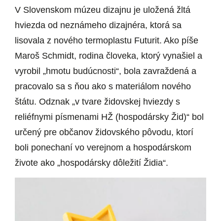
V Slovenskom múzeu dizajnu je uložená žltá
hviezda od neznámeho dizajnéra, ktorá sa
lisovala z nového termoplastu Futurit. Ako píše
Maroš Schmidt, rodina človeka, ktorý vynašiel a
vyrobil „hmotu budúcnosti“, bola zavraždená a
pracovalo sa s ňou ako s materiálom nového
štátu. Odznak „v tvare židovskej hviezdy s
reliéfnymi písmenami HŽ (hospodársky Žid)“ bol
určený pre občanov židovského pôvodu, ktorí
boli ponechaní vo verejnom a hospodárskom
živote ako „hospodársky dôležití Židia“.