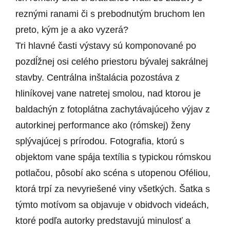
reznými ranami či s prebodnutým bruchom len
preto, kým je a ako vyzerá?
Tri hlavné časti výstavy sú komponované po
pozdĺžnej osi celého priestoru bývalej sakrálnej
stavby. Centrálna inštalácia pozostáva z
hliníkovej vane natretej smolou, nad ktorou je
baldachýn z fotoplátna zachytávajúceho výjav z
autorkinej performance ako (rómskej) ženy
splývajúcej s prírodou. Fotografia, ktorú s
objektom vane spája textília s typickou rómskou
potlačou, pôsobí ako scéna s utopenou Oféliou,
ktorá trpí za nevyriešené viny všetkých. Šatka s
týmto motívom sa objavuje v obidvoch videách,
ktoré podľa autorky predstavujú minulosť a