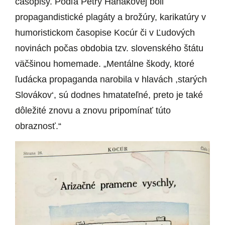
časopisy. Podľa Petry Hanákovej boli
propagandistické plagáty a brožúry, karikatúry v
humoristickom časopise Kocúr či v Ľudových
novinách počas obdobia tzv. slovenského štátu
väčšinou homemade. „Mentálne škody, ktoré
ľudácka propaganda narobila v hlavách ,starých
Slovákov‘, sú dodnes hmatateľné, preto je také
dôležité znovu a znovu pripomínať túto
obraznosť.“