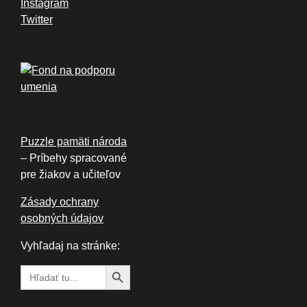
Instagram
Twitter
Puzzle pamäti národa
– Príbehy spracované
pre žiakov a učiteľov
Zásady ochrany
osobných údajov
Vyhľadaj na stránke:
Search Button
Search
for: