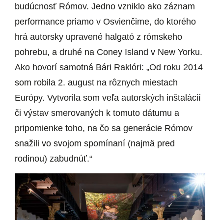
budúcnosť Rómov. Jedno vzniklo ako záznam
performance priamo v Osvienčime, do ktorého
hrá autorsky upravené halgató z rómskeho
pohrebu, a druhé na Coney Island v New Yorku.
Ako hovorí samotná Bári Raklóri: „Od roku 2014
som robila 2. august na rôznych miestach
Európy. Vytvorila som veľa autorských inštalácií
či výstav smerovaných k tomuto dátumu a
pripomienke toho, na čo sa generácie Rómov
snažili vo svojom spomínaní (najmä pred
rodinou) zabudnúť.“