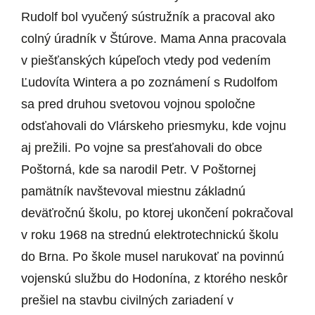
Rudolf bol vyučený sústružník a pracoval ako
colný úradník v Štúrove. Mama Anna pracovala
v piešťanských kúpeľoch vtedy pod vedením
Ľudovíta Wintera a po zoznámení s Rudolfom
sa pred druhou svetovou vojnou spoločne
odsťahovali do Vlárskeho priesmyku, kde vojnu
aj prežili. Po vojne sa presťahovali do obce
Poštorná, kde sa narodil Petr. V Poštornej
pamätník navštevoval miestnu základnú
deväťročnú školu, po ktorej ukončení pokračoval
v roku 1968 na strednú elektrotechnickú školu
do Brna. Po škole musel narukovať na povinnú
vojenskú službu do Hodonína, z ktorého neskôr
prešiel na stavbu civilných zariadení v