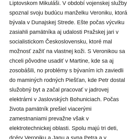
Liptovskom Mikuláši. V období vojenskej služby
spoznal svoju budúcu manželku Veroniku, ktorá
bývala v Dunajskej Strede. Ešte počas výcviku
zasiahli pamätníka aj udalosti Pražskej jari v
socialistickom Československu, ktoré mal
možnosť zažiť na vlastnej koži. S Veronikou sa
chceli pôvodne usadiť v Martine, kde sa aj
zosobášili, no problémy s bývaním ich zaviedli
do maminých rodných Piešťan, kde Petr dostal
služobný byt a začal pracovať v jadrovej
elektrárni v Jaslovských Bohuniciach. Počas
života pamätník prešiel viacerými
zamestnaniami prevažne však v
elektrotechnickej oblasti. Spolu majú tri deti,
dcéry Veroniku a Janu a syna Petra a v