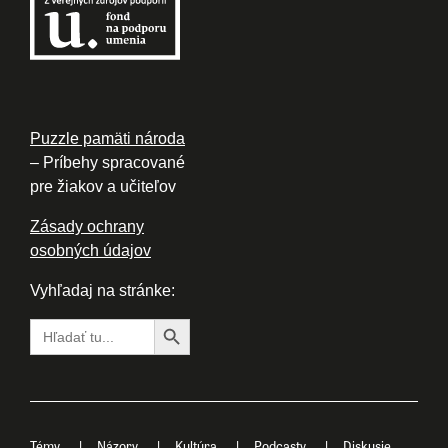
Puzzle pamäti národa
– Príbehy spracované
pre žiakov a učiteľov
Zásady ochrany
osobných údajov
Vyhľadaj na stránke:
Search Button
Search
for:
Témy
Názory
Kultúra
Podcasty
Diskusie