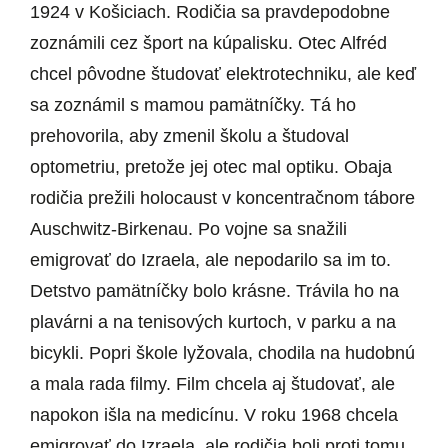
1924 v Košiciach. Rodičia sa pravdepodobne
zoznámili cez šport na kúpalisku. Otec Alfréd
chcel pôvodne študovať elektrotechniku, ale keď
sa zoznámil s mamou pamätníčky. Tá ho
prehovorila, aby zmenil školu a študoval
optometriu, pretože jej otec mal optiku. Obaja
rodičia prežili holocaust v koncentračnom tábore
Auschwitz-Birkenau. Po vojne sa snažili
emigrovať do Izraela, ale nepodarilo sa im to.
Detstvo pamätníčky bolo krásne. Trávila ho na
plavárni a na tenisových kurtoch, v parku a na
bicykli. Popri škole lyžovala, chodila na hudobnú
a mala rada filmy. Film chcela aj študovať, ale
napokon išla na medicínu. V roku 1968 chcela
emigrovať do Izraela, ale rodičia boli proti tomu,