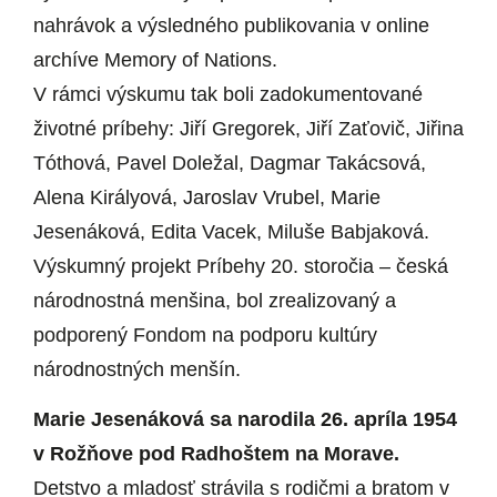
nahrávok a výsledného publikovania v online
archíve Memory of Nations.
V rámci výskumu tak boli zadokumentované
životné príbehy: Jiří Gregorek, Jiří Zaťovič, Jiřina
Tóthová, Pavel Doležal, Dagmar Takácsová,
Alena Királyová, Jaroslav Vrubel, Marie
Jesenáková, Edita Vacek, Miluše Babjaková.
Výskumný projekt Príbehy 20. storočia – česká
národnostná menšina, bol zrealizovaný a
podporený Fondom na podporu kultúry
národnostných menšín.
Marie Jesenáková sa narodila 26. apríla 1954
v Rožňove pod Radhoštem na Morave.
Detstvo a mladosť strávila s rodičmi a bratom v