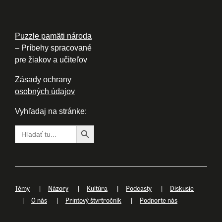
Puzzle pamäti národa
– Príbehy spracované
pre žiakov a učiteľov
Zásady ochrany
osobných údajov
Vyhľadaj na stránke:
Search Button
Search
for:
Témy
Názory
Kultúra
Podcasty
Diskusie
O nás
Printový štvrťročník
Podporte nás