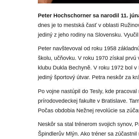
Peter Hochschorner sa narodil 11. júna
dnes je to mestská časť v oblasti Ružino
jediný z jeho rodiny na Slovensku. Vyuči
Peter navštevoval od roku 1958 základnú
školu, učňovku. V roku 1970 získal prvú
klubu Dukla Bechyně. V roku 1972 bol v 
jediný športový útvar. Petra neskôr za kr
Po vojne nastúpil do Tesly, kde pracoval
prírodovedeckej fakulte v Bratislave. Ta
Počas obdobia Nežnej revolúcie sa zúča
Neskôr sa stal trénerom svojich synov, P
Špindlerův Mlýn. Ako tréner sa zúčastnil