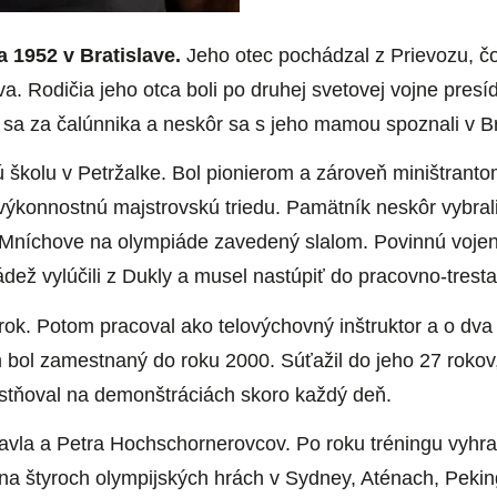
 1952 v Bratislave.
Jeho otec pochádzal z Prievozu, č
va. Rodičia jeho otca boli po druhej svetovej vojne presí
l sa za čalúnnika a neskôr sa s jeho mamou spoznali v Br
 školu v Petržalke. Bol pionierom a zároveň miništranto
 výkonnostnú majstrovskú triedu. Pamätník neskôr vybr
Mníchove na olympiáde zavedený slalom. Povinnú vojensk
ádež vylúčili z Dukly a musel nastúpiť do pracovno-tresta
 rok. Potom pracoval ako telovýchovný inštruktor a o dva 
m bol zamestnaný do roku 2000. Súťažil do jeho 27 rokov
stňoval na demonštráciách skoro každý deň.
avla a Petra Hochschornerovcov. Po roku tréningu vyhral
 na štyroch olympijských hrách v Sydney, Aténach, Pekin