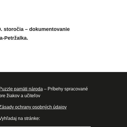
0. storočia – dokumentovanie
a-Petržalka.
Puzzle pamäti národa
– Príbehy spracované
pre žiakov a učiteľov
Zásady ochrany osobných údajov
Vyhľadaj na stránke:
Search Button