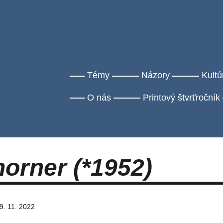
Témy
Názory
Kultú
O nás
Printový štvrťročník
orner (*1952)
9. 11. 2022