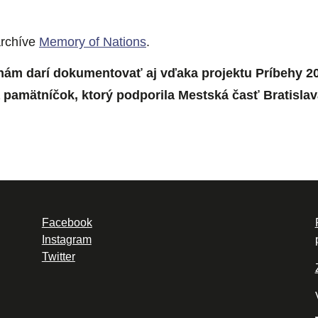
archíve
Memory of Nations
.
nám darí dokumentovať aj vďaka projektu Príbehy 2
 pamätníčok, ktorý podporila Mestská časť Bratislav
Facebook
Instagram
Twitter