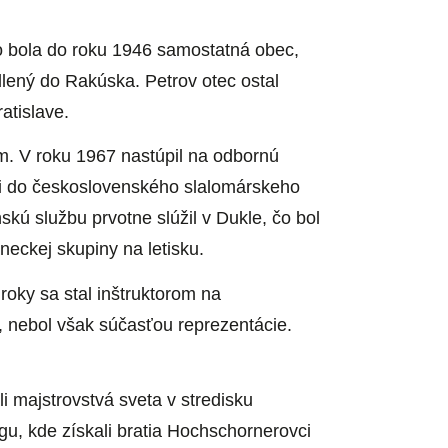
o bola do roku 1946 samostatná obec,
dlený do Rakúska. Petrov otec ostal
atislave.
m. V roku 1967 nastúpil na odbornú
ali do československého slalomárskeho
ú službu prvotne slúžil v Dukle, čo bol
neckej skupiny na letisku.
roky sa stal inštruktorom na
, nebol však súčasťou reprezentácie.
i majstrovstvá sveta v stredisku
gu, kde získali bratia Hochschornerovci