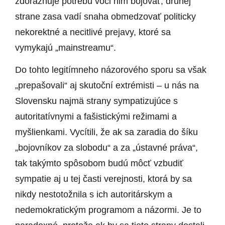
zdôrazňuje potrebu voči nim bojovať, druhej
strane zasa vadí snaha obmedzovať politicky
nekorektné a necitlivé prejavy, ktoré sa
vymykajú „mainstreamu“.
Do tohto legitímneho názorového sporu sa však
„prepašovali“ aj skutoční extrémisti – u nás na
Slovensku najmä strany sympatizujúce s
autoritatívnymi a fašistickými režimami a
myšlienkami. Vycítili, že ak sa zaradia do šíku
„bojovníkov za slobodu“ a za „ústavné práva“,
tak takýmto spôsobom budú môcť vzbudiť
sympatie aj u tej časti verejnosti, ktorá by sa
nikdy nestotožnila s ich autoritárskym a
nedemokratickým programom a názormi. Je to