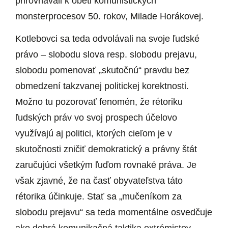
prirovnávali k obeti komunistických
monsterprocesov 50. rokov, Milade Horákovej.
Kotlebovci sa teda odvolávali na svoje ľudské
právo – slobodu slova resp. slobodu prejavu,
slobodu pomenovať „skutočnú“ pravdu bez
obmedzení takzvanej politickej korektnosti.
Možno tu pozorovať fenomén, že rétoriku
ľudských práv vo svoj prospech účelovo
využívajú aj politici, ktorých cieľom je v
skutočnosti zničiť demokratický a právny štát
zaručujúci všetkým ľuďom rovnaké práva. Je
však zjavné, že na časť obyvateľstva táto
rétorika účinkuje. Stať sa „mučeníkom za
slobodu prejavu“ sa teda momentálne osvedčuje