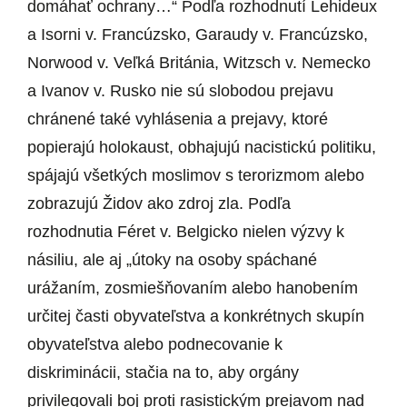
domáhať ochrany…“ Podľa rozhodnutí Lehideux
a Isorni v. Francúzsko, Garaudy v. Francúzsko,
Norwood v. Veľká Británia, Witzsch v. Nemecko
a Ivanov v. Rusko nie sú slobodou prejavu
chránené také vyhlásenia a prejavy, ktoré
popierajú holokaust, obhajujú nacistickú politiku,
spájajú všetkých moslimov s terorizmom alebo
zobrazujú Židov ako zdroj zla. Podľa
rozhodnutia Féret v. Belgicko nielen výzvy k
násiliu, ale aj „útoky na osoby spáchané
urážaním, zosmiešňovaním alebo hanobením
určitej časti obyvateľstva a konkrétnych skupín
obyvateľstva alebo podnecovanie k
diskriminácii, stačia na to, aby orgány
privilegovali boj proti rasistickým prejavom nad