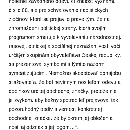
nosenie závadného odevu či znalosť významu
číslic 88, ale pre schvaľovanie nacistických
zločinov, ktoré sa prejavilo práve tým, že na
zhromaždení politickej strany, ktorá svojím
programom smeruje k vyvolávaniu národnostnej,
rasovej, etnickej a sociálnej neznášanlivosti voči
určitým skupinám obyvateľstva Českej republiky,
sa prezentoval symbolmi s týmito názormi
sympatizujúcimi. Nemožno akceptovať obhajobu
sťažovateľa, že bol nevinným nositeľom odevu a
doplnkov určitej obchodnej značky, pretože nie
je zvykom, aby bežný spotrebiteľ prejavoval tak
pozoruhodný obdiv a vernosť konkrétnej
obchodnej značke, že by okrem jej oblečenia
nosil aj odznak s jej logom…“.