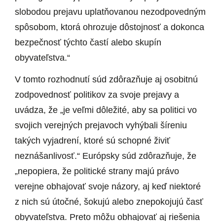
slobodou prejavu uplatňovanou nezodpovedným
spôsobom, ktorá ohrozuje dôstojnosť a dokonca
bezpečnosť týchto častí alebo skupín
obyvateľstva.“
V tomto rozhodnutí súd zdôrazňuje aj osobitnú
zodpovednosť politikov za svoje prejavy a
uvádza, že „je veľmi dôležité, aby sa politici vo
svojich verejných prejavoch vyhýbali šíreniu
takých vyjadrení, ktoré sú schopné živiť
neznášanlivosť.“ Európsky súd zdôrazňuje, že
„nepopiera, že politické strany majú právo
verejne obhajovať svoje názory, aj keď niektoré
z nich sú útočné, šokujú alebo znepokojujú časť
obyvateľstva. Preto môžu obhajovať aj riešenia