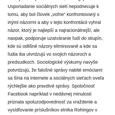
Usporiadanie sociálnych sietí nepodnecuje k
tomu, aby bol človek „voľne“ konfrontovaný s
inými názormi a aby v tejto konfrontácii vyhral
názor, ktorý je najlepší a najracionálnejší, ale
naopak, podporuje uzatváranie ľudí do skupín,
kde sú odlišné názory eliminované a kde sa
ľudia iba utvrdzujú vo svojich názoroch a
predsudkoch. Sociologické výskumy navyše
potvrdzujú, že falošné správy nabité emóciami
sa šíria na internete a sociálnych sieťach oveľa
rýchlejšie ako pravdivé správy. Spoločnosť
Facebook napríklad v nedávnej minulosti
priznala spoluzodpovednosť za vraždenie a
vysídľovanie príslušníkov etnika Rohingov v