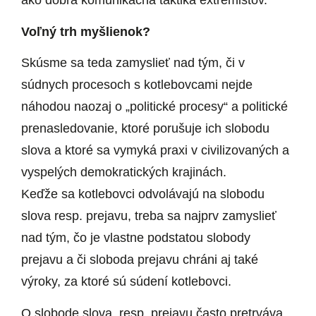
ako dobrá komunikačná taktika extrémistov.
Voľný trh myšlienok?
Skúsme sa teda zamyslieť nad tým, či v
súdnych procesoch s kotlebovcami nejde
náhodou naozaj o „politické procesy“ a politické
prenasledovanie, ktoré porušuje ich slobodu
slova a ktoré sa vymyká praxi v civilizovaných a
vyspelých demokratických krajinách.
Keďže sa kotlebovci odvolávajú na slobodu
slova resp. prejavu, treba sa najprv zamyslieť
nad tým, čo je vlastne podstatou slobody
prejavu a či sloboda prejavu chráni aj také
výroky, za ktoré sú súdení kotlebovci.
O slobode slova, resp. prejavu často pretrváva