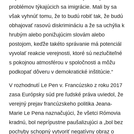
problémov týkajúcich sa imigrácie. Mali by sa
však vyhnúť tomu, že to budú robiť tak, že budú
obhajovať rasovú diskrimináciu a že sa uchýlia k
hrubým alebo ponižujúcim slovám alebo
postojom, keďže takéto správanie má potenciál
vyvolať reakcie verejnosti, ktoré sú nezlučiteľné
s pokojnou atmosférou v spoločnosti a môžu
podkopať dôveru v demokratické inštitúcie.“
V rozhodnutí Le Pen v. Francúzsko z roku 2017
zasa Európsky súd pre ľudské práva uviedol, že
verejný prejav francúzskeho politika Jeana-
Marie Le Pena naznačujúci, že všetci Rómovia
kradnú, bol neprípustne paušalizujúci a „bol bez
pochyby schopný vytvoriť negatívny obraz o