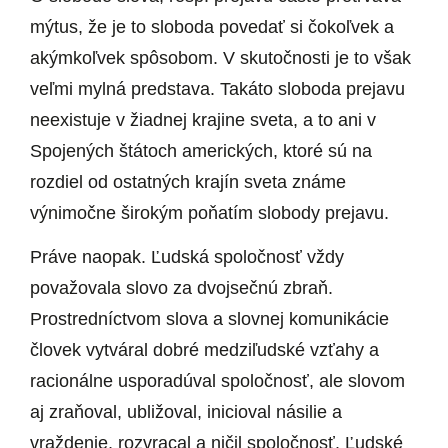
mýtus, že je to sloboda povedať si čokoľvek a
akýmkoľvek spôsobom. V skutočnosti je to však
veľmi mylná predstava. Takáto sloboda prejavu
neexistuje v žiadnej krajine sveta, a to ani v
Spojených štátoch amerických, ktoré sú na
rozdiel od ostatných krajín sveta známe
výnimočne širokým poňatím slobody prejavu.
Práve naopak. Ľudská spoločnosť vždy
považovala slovo za dvojsečnú zbraň.
Prostredníctvom slova a slovnej komunikácie
človek vytváral dobré medziľudské vzťahy a
racionálne usporadúval spoločnosť, ale slovom
aj zraňoval, ubližoval, inicioval násilie a
vraždenie, rozvracal a ničil spoločnosť. Ľudské