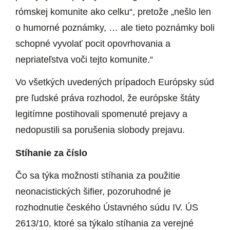
rómskej komunite ako celku“, pretože „nešlo len
o humorné poznámky, … ale tieto poznámky boli
schopné vyvolať pocit opovrhovania a
nepriateľstva voči tejto komunite.“
Vo všetkých uvedených prípadoch Európsky súd
pre ľudské práva rozhodol, že európske štáty
legitímne postihovali spomenuté prejavy a
nedopustili sa porušenia slobody prejavu.
Stíhanie za číslo
Čo sa týka možnosti stíhania za použitie
neonacistických šifier, pozoruhodné je
rozhodnutie českého Ústavného súdu IV. ÚS
2613/10, ktoré sa týkalo stíhania za verejné