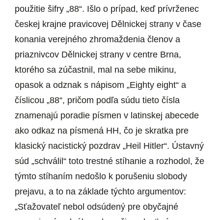
použitie šifry „88“. Išlo o prípad, keď prívrženec
českej krajne pravicovej Dělnickej strany v čase
konania verejného zhromaždenia členov a
priaznivcov Dělnickej strany v centre Brna,
ktorého sa zúčastnil, mal na sebe mikinu,
opasok a odznak s nápisom „Eighty eight“ a
číslicou „88“, pričom podľa súdu tieto čísla
znamenajú poradie písmen v latinskej abecede
ako odkaz na písmená HH, čo je skratka pre
klasický nacistický pozdrav „Heil Hitler“. Ústavný
súd „schválil“ toto trestné stíhanie a rozhodol, že
týmto stíhaním nedošlo k porušeniu slobody
prejavu, a to na základe týchto argumentov:
„Sťažovateľ nebol odsúdený pre obyčajné