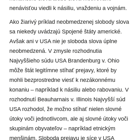
nenávisťou viedli k násiliu, vraždeniu a vojnám.
Ako žiarivý príklad neobmedzenej slobody slova
sa niekedy uvádzajú Spojené štáty americké.
Avšak ani v USA nie je sloboda slova úplne
neobmedzená. V zmysle rozhodnutia
Najvyššieho súdu USA Brandenburg v. Ohio
môže štát legitímne stíhať prejavy, ktoré by
mohli bezprostredne viesť k nezákonnému
konaniu – napríklad k násiliu alebo rabovaniu. V
rozhodnutí Beauharnais v. Illinois Najvyšší súd
USA rozhodol, že možno stíhať nielen slovné
útoky voči jednotlivcom, ale aj slovné útoky voči
skupinám obyvateľov – napríklad etnickým
menšinám. Sloboda prejavu je síce v USA