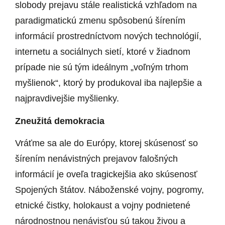
slobody prejavu stále realistická vzhľadom na
paradigmatickú zmenu spôsobenú šírením
informácií prostredníctvom nových technológií,
internetu a sociálnych sietí, ktoré v žiadnom
prípade nie sú tým ideálnym „voľným trhom
myšlienok“, ktorý by produkoval iba najlepšie a
najpravdivejšie myšlienky.
Zneužitá demokracia
Vráťme sa ale do Európy, ktorej skúsenosť so
šírením nenávistných prejavov falošných
informácií je oveľa tragickejšia ako skúsenosť
Spojených štátov. Náboženské vojny, pogromy,
etnické čistky, holokaust a vojny podnietené
národnostnou nenávisťou sú takou živou a