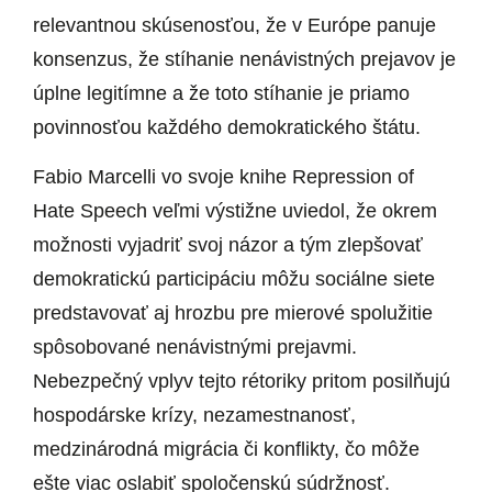
relevantnou skúsenosťou, že v Európe panuje
konsenzus, že stíhanie nenávistných prejavov je
úplne legitímne a že toto stíhanie je priamo
povinnosťou každého demokratického štátu.
Fabio Marcelli vo svoje knihe Repression of
Hate Speech veľmi výstižne uviedol, že okrem
možnosti vyjadriť svoj názor a tým zlepšovať
demokratickú participáciu môžu sociálne siete
predstavovať aj hrozbu pre mierové spolužitie
spôsobované nenávistnými prejavmi.
Nebezpečný vplyv tejto rétoriky pritom posilňujú
hospodárske krízy, nezamestnanosť,
medzinárodná migrácia či konflikty, čo môže
ešte viac oslabiť spoločenskú súdržnosť.