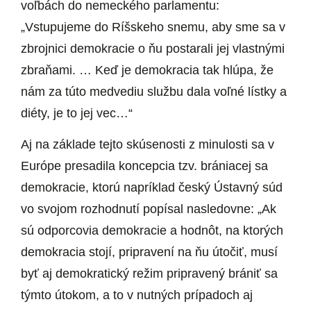
voľbách do nemeckého parlamentu:
„Vstupujeme do Ríšskeho snemu, aby sme sa v
zbrojnici demokracie o ňu postarali jej vlastnými
zbraňami. … Keď je demokracia tak hlúpa, že
nám za túto medvediu službu dala voľné lístky a
diéty, je to jej vec…“
Aj na základe tejto skúsenosti z minulosti sa v
Európe presadila koncepcia tzv. brániacej sa
demokracie, ktorú napríklad český Ústavný súd
vo svojom rozhodnutí popísal nasledovne: „Ak
sú odporcovia demokracie a hodnôt, na ktorých
demokracia stojí, pripravení na ňu útočiť, musí
byť aj demokratický režim pripravený brániť sa
týmto útokom, a to v nutných prípadoch aj