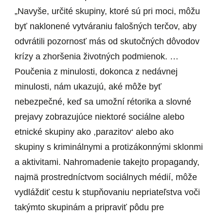
„Navyše, určité skupiny, ktoré sú pri moci, môžu
byť naklonené vytváraniu falošných terčov, aby
odvrátili pozornosť más od skutočných dôvodov
krízy a zhoršenia životných podmienok. …
Poučenia z minulosti, dokonca z nedávnej
minulosti, nám ukazujú, aké môže byť
nebezpečné, keď sa umožní rétorika a slovné
prejavy zobrazujúce niektoré sociálne alebo
etnické skupiny ako ,parazitov‘ alebo ako
skupiny s kriminálnymi a protizákonnými sklonmi
a aktivitami. Nahromadenie takejto propagandy,
najmä prostredníctvom sociálnych médií, môže
vydláždiť cestu k stupňovaniu nepriateľstva voči
takýmto skupinám a pripraviť pôdu pre