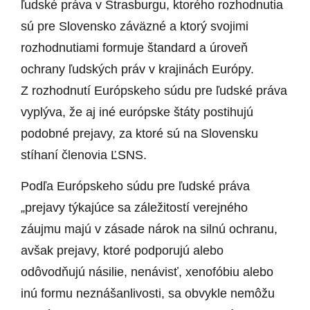
ľudské práva v Štrasburgu, ktorého rozhodnutia
sú pre Slovensko záväzné a ktorý svojimi
rozhodnutiami formuje štandard a úroveň
ochrany ľudských práv v krajinách Európy.
Z rozhodnutí Európskeho súdu pre ľudské práva
vyplýva, že aj iné európske štáty postihujú
podobné prejavy, za ktoré sú na Slovensku
stíhaní členovia ĽSNS.
Podľa Európskeho súdu pre ľudské práva
„prejavy týkajúce sa záležitostí verejného
záujmu majú v zásade nárok na silnú ochranu,
avšak prejavy, ktoré podporujú alebo
odôvodňujú násilie, nenávisť, xenofóbiu alebo
inú formu neznášanlivosti, sa obvykle nemôžu