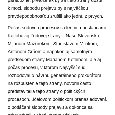
paradoxné, pretože ak by sa tieto strany dostali
k moci, slobodu prejavu by s najväčšou
pravdepodobnosťou zrušili ako jednu z prvých.
Počas súdnych procesov s členmi a poslancami
Kotlebovej Ľudovej strany – Naše Slovensko:
Milanom Mazurekom, Stanislavom Mizíkom,
Antonom Grňom a napokon aj samotným
predsedom strany Marianom Kotlebom, ale aj
počas procesu, v ktorom Najvyšší súd
rozhodoval o návrhu generálneho prokurátora
na rozpustenie tejto strany, hovorili často
predstavitelia tejto strany o politických
procesoch, účelovom politickom prenasledovaní,
o potláčaní slobody prejavu a dokonca sa