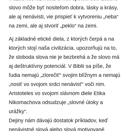
slovo môže byť nositeľom dobra, lásky a krásy,
ale aj nenávisti, vie prispieť k vytvoreniu „neba“
na zemi, ale aj stvoriť „peklo“ na zemi.
Aj základné etické diela, z ktorých čerpá a na
ktorých stojí naša civilizácia, upozorňujú na to,
že sloboda slova nie je bezbrehá a že slovo má
aj deštruktívny potenciál. V Biblii sa píše, že
ľudia nemajú „zlorečiť“ svojim blížnym a nemajú
„nosiť vo svojom srdci nenávisť“ voči nim.
Aristoteles vo svojom slávnom diele Etika
Nikomachova odsudzuje „slovné útoky a
urážky“.
Dejiny nám dávajú dostatok príkladov, keď
nenávistné slová alebo slová motivované