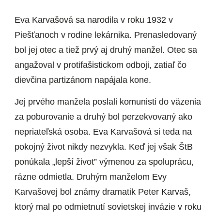
Eva Karvašová sa narodila v roku 1932 v
Piešťanoch v rodine lekárnika. Prenasledovaný
bol jej otec a tiež prvý aj druhý manžel. Otec sa
angažoval v protifašistickom odboji, zatiaľ čo
dievčina partizánom napájala kone.
Jej prvého manžela poslali komunisti do väzenia
za poburovanie a druhý bol perzekvovaný ako
nepriateľská osoba. Eva Karvašová si teda na
pokojný život nikdy nezvykla. Keď jej však ŠtB
ponúkala „lepší život” výmenou za spoluprácu,
rázne odmietla. Druhým manželom Evy
Karvašovej bol známy dramatik Peter Karvaš,
ktorý mal po odmietnutí sovietskej invázie v roku