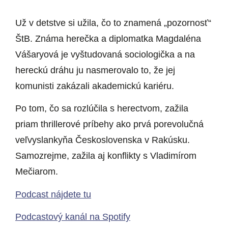
Už v detstve si užila, čo to znamená „pozornosť“
ŠtB. Známa herečka a diplomatka Magdaléna
Vášaryová je vyštudovaná sociologička a na
hereckú dráhu ju nasmerovalo to, že jej
komunisti zakázali akademickú kariéru.
Po tom, čo sa rozlúčila s herectvom, zažila
priam thrillerové príbehy ako prvá porevolučná
veľvyslankyňa Československa v Rakúsku.
Samozrejme, zažila aj konflikty s Vladimírom
Mečiarom.
Podcast nájdete tu
Podcastový kanál na Spotify