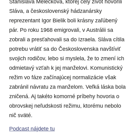
Stanislava Melečková, ktorej celý život hovorili
Sláva, a československý hádzanársky
reprezentant Igor Bielik boli krásny zaľúbený
pár. Po roku 1968 emigrovali, v Austrálii sa
zobrali a presťahovali sa do Izraela. Sláva cítila
potrebu vrátiť sa do Československa navštíviť
svojich rodičov, lebo si myslela, že to zmení ich
odmietavý vzťah k jej manželovi. Komunistický
režim vo fáze začínajúcej normalizácie však
zabránil návratu za manželom. Veľká láska bola
zničená. Aj takéto komorné príbehy hovoria o
obrovskej neľudskosti režimu, ktorému nebolo
nič sväté.
Podcast nájdete tu