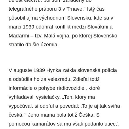
telegrafného práporu 3 v Trnave.“ Istý čas
pôsobil aj na východnom Slovensku, kde sa v
marci 1939 odohral konflikt medzi Slovákmi a
Maďarmi – tzv. Malá vojna, po ktorej Slovensko
stratilo ďalšie územia.
V auguste 1939 Hynka zatkla slovenská polícia
a odsúdila ho za velezradu. Zdieľal totiž
informácie o pohybe rádiovozidiel, ktoré
vyhľadávali vysielačky. „Ten, ktorý ma
vypočúval, si odpľul a povedal: ‚To je aj tak sviňa
česká.‘“ Jeho mama bola totiž Češka. S
pomocou kamarátov sa mu však podarilo utiecť.