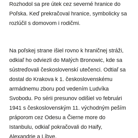
Rozhodol sa pre útek cez severné hranice do
Poľska. Keď prekračoval hranice, symbolicky sa
rozlúčil s domovom i rodičmi.
Na poľskej strane išiel rovno k hraničnej stráži,
odkiaľ ho odviezli do Malých Bronowic, kde sa
sústreďovali československí utečenci. Odtiaľ sa
dostal do Krakova k 1. československému
armádnemu zboru pod vedením Ludvíka
Svobodu. Po sérii presunov odišiel vo februári
1941 s československým 11. východným peším
práporom cez Odesu a Čierne more do
Istanbulu, odkiaľ pokračovali do Haify,
Alexandrie a Líbye.