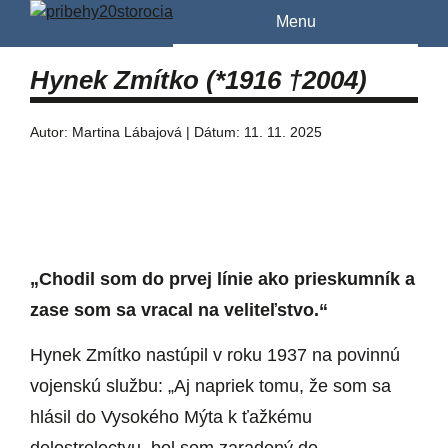
Menu
Hynek Zmítko (*1916 †︎2004)
Autor: Martina Lábajová | Dátum: 11. 11. 2025
„Chodil som do prvej línie ako prieskumník a
zase som sa vracal na veliteľstvo.“
Hynek Zmítko nastúpil v roku 1937 na povinnú
vojenskú službu: „Aj napriek tomu, že som sa
hlásil do Vysokého Mýta k ťažkému
delostrelectvu, bol som zaradený do